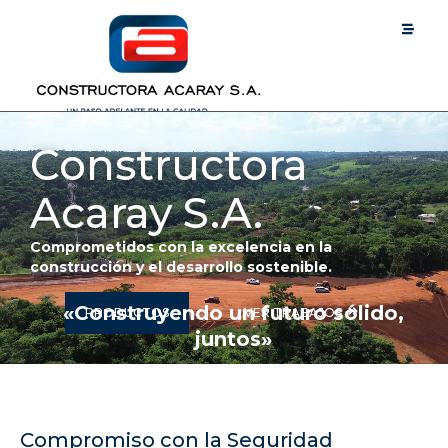
Constructora
Acaray S.A.
Comprometidos con la excelencia en la
construcción y el desarrollo sostenible.
«Construyendo un futuro sólido,
PRODUCTOS
VER TRABAJOS
juntos»
Compromiso con la Seguridad